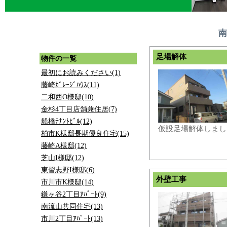
南
足場解体
物件の一覧
最初にお読みください(1)
藤崎ｶﾞﾚｰｼﾞﾊｳｽ(11)
二和西O様邸(10)
金杉4丁目店舗兼住居(7)
船橋ﾃﾅﾝﾄﾋﾞﾙ(12)
仮設足場解体しまし
柏市K様邸長期優良住宅(15)
藤崎A様邸(12)
芝山I様邸(12)
東習志野I様邸(6)
外壁工事
市川市K様邸(14)
鎌ヶ谷2丁目ｱﾊﾟｰﾄ(9)
南流山共同住宅(13)
市川2丁目ｱﾊﾟｰﾄ(13)